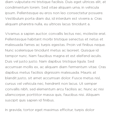
diam vulputate mi tristique facilisis. Duis eget ultrices elit, at
condimentum lorem. Sed vitae aliquam urna, in vehicula
ipsum. Pellentesque eu eros non leo consectetur posuere.
Vestibulum porta diam dui, id interdum est viverra a. Cras
aliquam pharetra nulla, eu ultrices lacus tincidunt a.
Vivamus a sapien auctor, convallis lectus nec, molestie erat.
Pellentesque habitant morbi tristique senectus et netus et
malesuada fames ac turpis egestas. Proin vel finibus neque.
Nunc scelerisque tincidunt metus ac laoreet. Quisque id
tempor nunc. Nam faucibus magna et est eleifend iaculis.
Duis vel justo justo. Nam dapibus tristique ligula. Sed
accumsan mollis ex, ac aliquam diam fermentum vitae. Cras
dapibus metus facilisis dignissim malesuada. Mauris at
blandit justo, sit amet accumsan dolor. Fusce metus nisl,
cursus vel vehicula nec, hendrerit non lacus. Ut semper
convallis nibh, sed elementum arcu facilisis ac. Nunc ac nisi
ullamcorper, porttitor massa quis, faucibus nisi. Aliquam
suscipit quis sapien id finibus.
In gravida, tortor eget maximus efficitur, turpis dolor