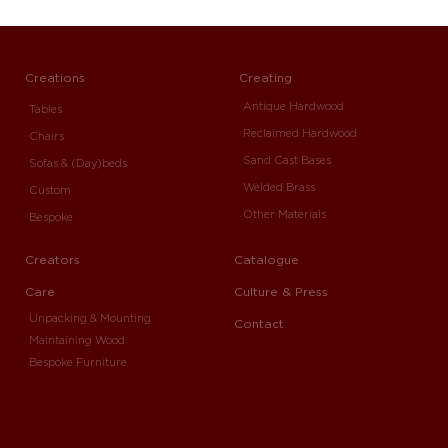
Creations
Creating
Antique Hardwood
Tables
Reclaimed Hardwood
Chairs
Sand Cast Bases
Sofas & (Day)beds
Welded Brass
Custom
Other Materials
Bespoke
Creators
Catalogue
Care
Culture & Press
Unpacking & Mounting
Contact
Maintaining Wood
Bespoke Furniture