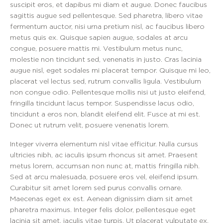
suscipit eros, et dapibus mi diam et augue. Donec faucibus
sagittis augue sed pellentesque. Sed pharetra, libero vitae
fermentum auctor, nisi urna pretium nisl, ac faucibus libero
metus quis ex. Quisque sapien augue, sodales at arcu
congue, posuere mattis mi. Vestibulum metus nunc,
molestie non tincidunt sed, venenatis in justo. Cras lacinia
augue nisl, eget sodales mi placerat tempor. Quisque mi leo,
placerat vel lectus sed, rutrum convallis ligula. Vestibulum
non congue odio. Pellentesque mollis nisi ut justo eleifend,
fringilla tincidunt lacus tempor. Suspendisse lacus odio,
tincidunt a eros non, blandit eleifend elit. Fusce at mi est.
Donec ut rutrum velit, posuere venenatis lorem.
Integer viverra elementum nisl vitae efficitur. Nulla cursus
ultricies nibh, ac iaculis ipsum rhoncus sit amet. Praesent
metus lorem, accumsan non nunc at, mattis fringilla nibh.
Sed at arcu malesuada, posuere eros vel, eleifend ipsum.
Curabitur sit amet lorem sed purus convallis ornare.
Maecenas eget ex est. Aenean dignissim diam sit amet
pharetra maximus. Integer felis dolor, pellentesque eget
lacinia sit amet, iaculis vitae turpis. Ut placerat vulputate ex,